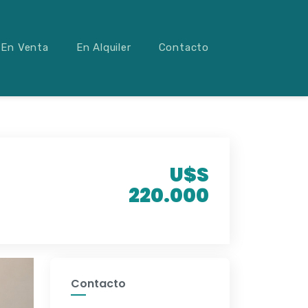
En Venta
En Alquiler
Contacto
U$S
220.000
Contacto