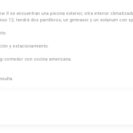
 II se encuentran una piscina exterior, otra interior climatizad
piso 12, tendrá dos parrilleros, un gimnasio y un solarium con s
nto.
ción y estacionamiento.
ing-comedor con cocina americana.
sulta.