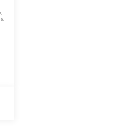
a,
pa.