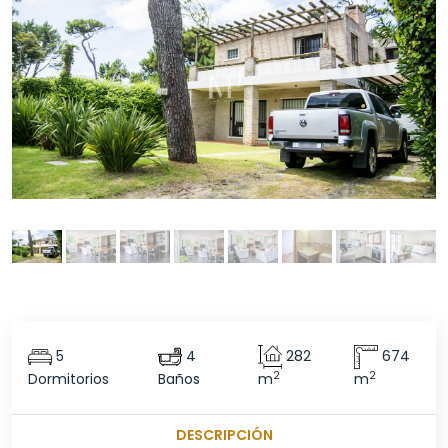
5
4
282
674
2
2
Dormitorios
Baños
m
m
DESCRIPCIÓN